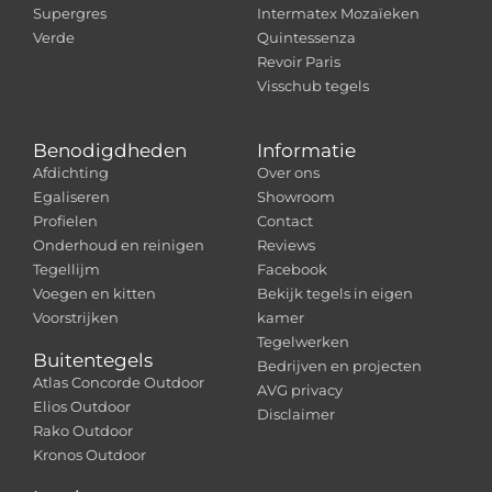
Supergres
Intermatex Mozaïeken
Verde
Quintessenza
Revoir Paris
Visschub tegels
Benodigdheden
Informatie
Afdichting
Over ons
Egaliseren
Showroom
Profielen
Contact
Onderhoud en reinigen
Reviews
Tegellijm
Facebook
Voegen en kitten
Bekijk tegels in eigen
Voorstrijken
kamer
Tegelwerken
Buitentegels
Bedrijven en projecten
Atlas Concorde Outdoor
AVG privacy
Elios Outdoor
Disclaimer
Rako Outdoor
Kronos Outdoor