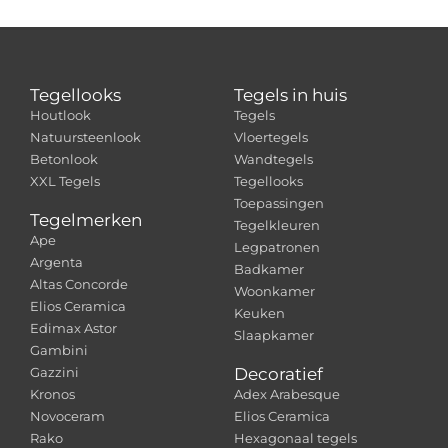
Tegellooks
Tegels in huis
Houtlook
Tegels
Natuursteenlook
Vloertegels
Betonlook
Wandtegels
XXL Tegels
Tegellooks
Toepassingen
Tegelmerken
Tegelkleuren
Ape
Legpatronen
Argenta
Badkamer
Altas Concorde
Woonkamer
Elios Ceramica
Keuken
Edimax Astor
Slaapkamer
Gambini
Gazzini
Decoratief
Kronos
Adex Arabesque
Novoceram
Elios Ceramica
Rako
Hexagonaal tegels