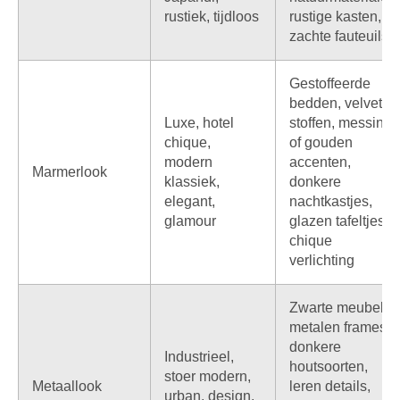
rustiek, tijdloos
rustige kasten,
zachte fauteuils
Gestoffeerde
bedden, velvet
Luxe, hotel
stoffen, messing
chique,
of gouden
modern
accenten,
Marmerlook
klassiek,
donkere
elegant,
nachtkastjes,
glamour
glazen tafeltjes,
chique
verlichting
Zwarte meubels,
metalen frames,
donkere
Industrieel,
houtsoorten,
stoer modern,
Metaallook
leren details,
urban, design,