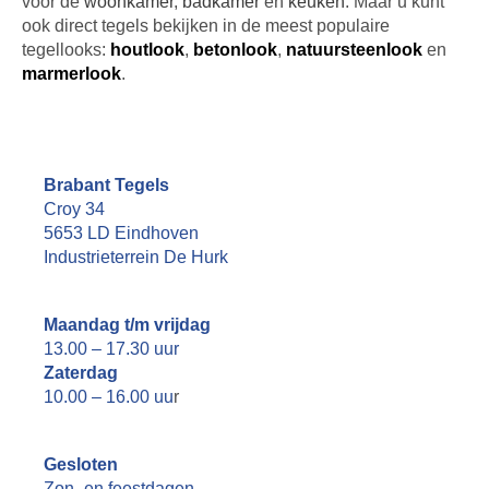
voor de
woonkamer
,
badkamer
en
keuken
. Maar u kunt
ook direct tegels bekijken in de meest populaire
tegellooks:
houtlook
,
betonlook
,
natuursteenlook
en
marmerlook
.
Brabant Tegels
Croy 34
5653 LD Eindhoven
Industrieterrein De Hurk
Maandag t/m vrijdag
13.00 – 17.30 uur
Zaterdag
10.00 – 16.00 uu
r
Gesloten
Zon- en feestdagen