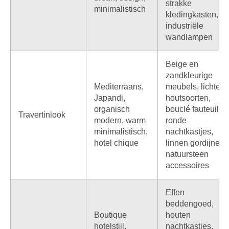
strakke
minimalistisch
kledingkasten,
industriële
wandlampen
Beige en
zandkleurige
Mediterraans,
meubels, lichte
Japandi,
houtsoorten,
organisch
bouclé fauteuils,
Travertinlook
modern, warm
ronde
minimalistisch,
nachtkastjes,
hotel chique
linnen gordijnen,
natuursteen
accessoires
Effen
beddengoed,
Boutique
houten
hotelstijl,
nachtkastjes,