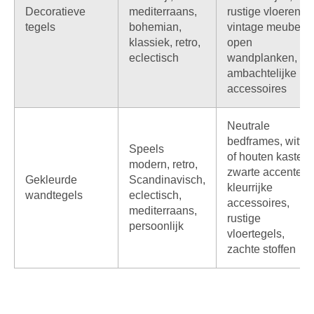
Decoratieve
mediterraans,
rustige vloeren,
tegels
bohemian,
vintage meubels,
klassiek, retro,
open
eclectisch
wandplanken,
ambachtelijke
accessoires
Neutrale
bedframes, witte
Speels
of houten kasten,
modern, retro,
zwarte accenten,
Gekleurde
Scandinavisch,
kleurrijke
wandtegels
eclectisch,
accessoires,
mediterraans,
rustige
persoonlijk
vloertegels,
zachte stoffen