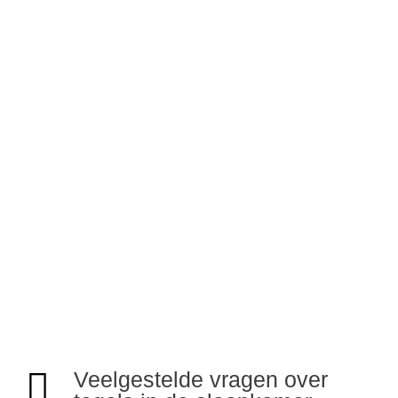
Op zoek naar tegels voor uw
slaapkamer?
Maak een afspraak in onze
showroom >
Veelgestelde vragen over