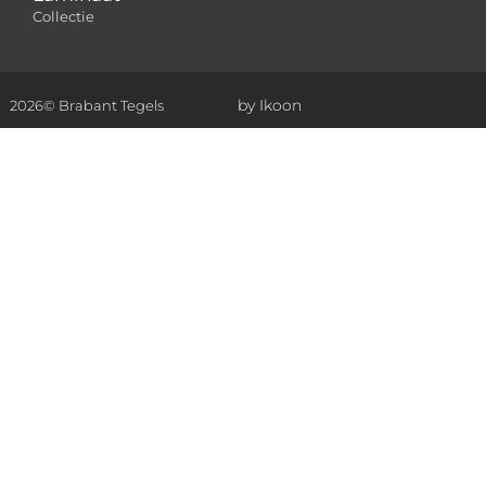
Collectie
by Ikoon
2026
© Brabant Tegels