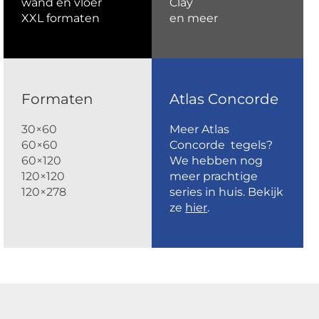
wand en vloer
Clay
XXL formaten
en meer
Formaten
Atlas Concorde
30×60
Meer Atlas
60×60
Concorde tegels?
60×120
We hebben nog
120×120
meer prachtige
120×278
series in huis. Bekijk
ze
hier
.