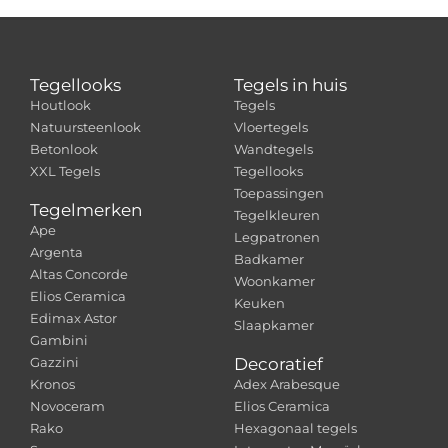
Tegellooks
Tegels in huis
Houtlook
Tegels
Natuursteenlook
Vloertegels
Betonlook
Wandtegels
XXL Tegels
Tegellooks
Toepassingen
Tegelmerken
Tegelkleuren
Ape
Legpatronen
Argenta
Badkamer
Altas Concorde
Woonkamer
Elios Ceramica
Keuken
Edimax Astor
Slaapkamer
Gambini
Gazzini
Decoratief
Kronos
Adex Arabesque
Novoceram
Elios Ceramica
Rako
Hexagonaal tegels