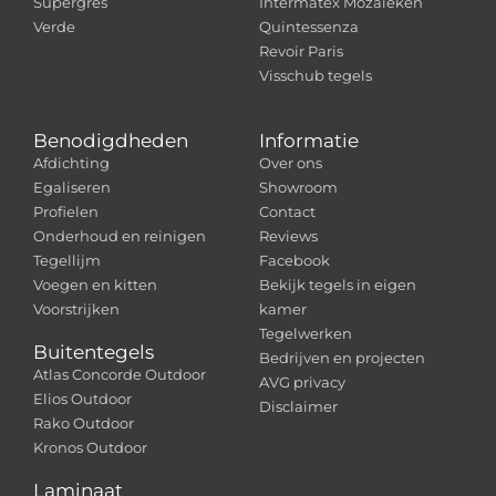
Supergres
Intermatex Mozaïeken
Verde
Quintessenza
Revoir Paris
Visschub tegels
Benodigdheden
Informatie
Afdichting
Over ons
Egaliseren
Showroom
Profielen
Contact
Onderhoud en reinigen
Reviews
Tegellijm
Facebook
Voegen en kitten
Bekijk tegels in eigen
Voorstrijken
kamer
Tegelwerken
Buitentegels
Bedrijven en projecten
Atlas Concorde Outdoor
AVG privacy
Elios Outdoor
Disclaimer
Rako Outdoor
Kronos Outdoor
Laminaat