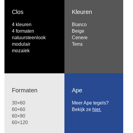
Clos
Kleuren
4 kleuren
Bianco
4 formaten
Beige
natuursteenlook
Cenere
modulair
Terra
mozaïek
Formaten
Ape
30×60
Meer Ape tegels?
60×60
Bekijk ze
hier.
60×90
60×120