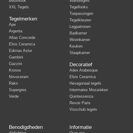
Betonlook
Wandtegels
XXL Tegels
Tegellooks
Toepassingen
Tegelmerken
Tegelkleuren
Ape
Legpatronen
Argenta
Badkamer
Altas Concorde
Woonkamer
Elios Ceramica
Keuken
Edimax Astor
Slaapkamer
Gambini
Gazzini
Decoratief
Kronos
Adex Arabesque
Novoceram
Elios Ceramica
Rako
Hexagonaal tegels
Supergres
Intermatex Mozaïeken
Verde
Quintessenza
Revoir Paris
Visschub tegels
Benodigdheden
Informatie
Afdichting
Over ons