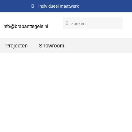
Individueel maatwerk
info@brabanttegels.nl
Projecten
Showroom