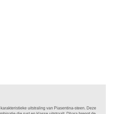
arakteristieke uitstraling van Piasentina-steen. Deze
mbinatie die rust en klasse uitstraalt. Dhara brengt de