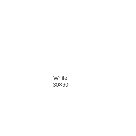
White
30×60