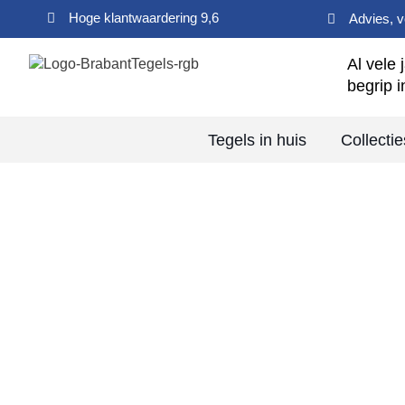
Hoge klantwaardering 9,6
Advies, 
Al vele 
begrip i
Tegels in huis
Collectie