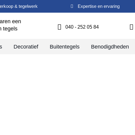
verkoop & tegelwerk
Expertise en ervaring
jaren een
040 - 252 05 84
n tegels
s
Decoratief
Buitentegels
Benodigdheden