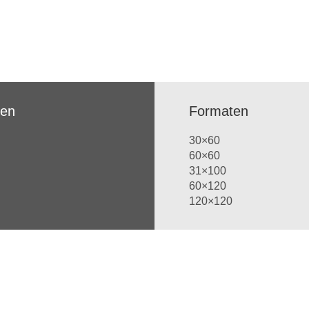
ren
Formaten
30×60
60×60
31×100
60×120
120×120