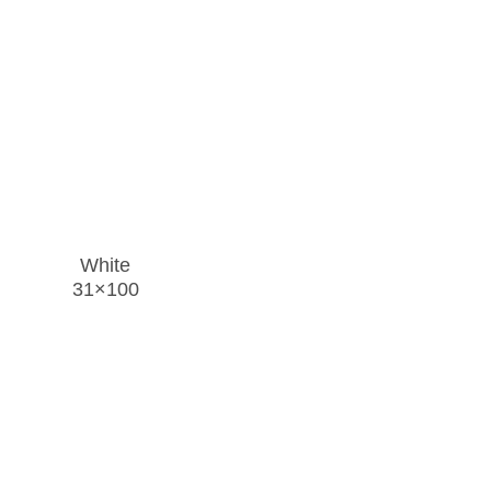
White
31×100