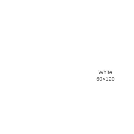
White
60×120