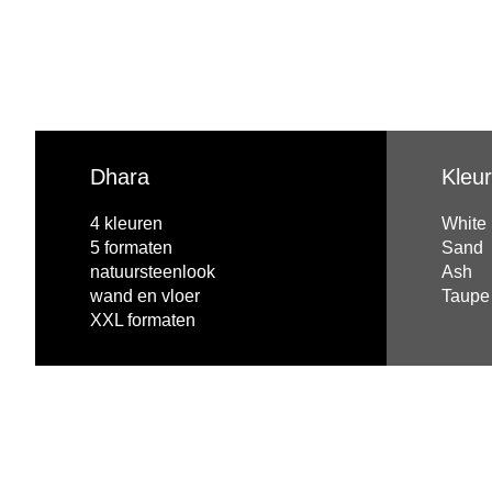
Dhara
Kleu
4 kleuren
White
5 formaten
Sand
natuursteenlook
Ash
wand en vloer
Taupe
XXL formaten