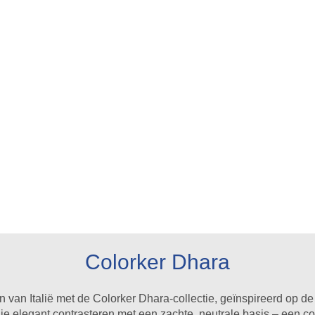
Colorker Dhara
n Italië met de Colorker Dhara-collectie, geïnspireerd op de k
 die elegant contrasteren met een zachte, neutrale basis – een co