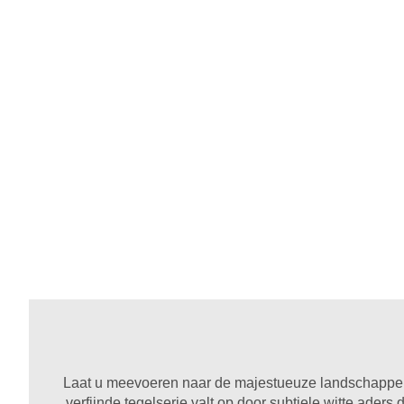
Laat u meevoeren naar de majestueuze landschappen va
verfijnde tegelserie valt op door subtiele witte aders