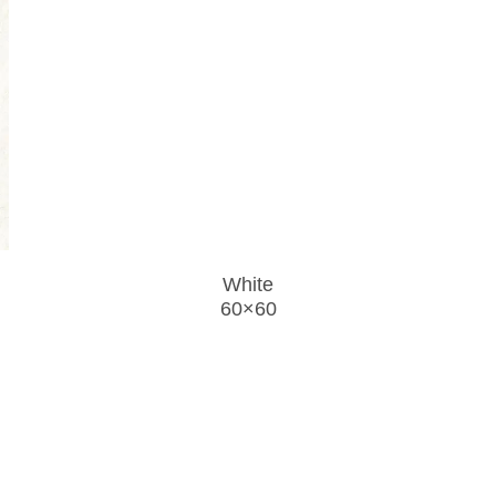
White
60×60