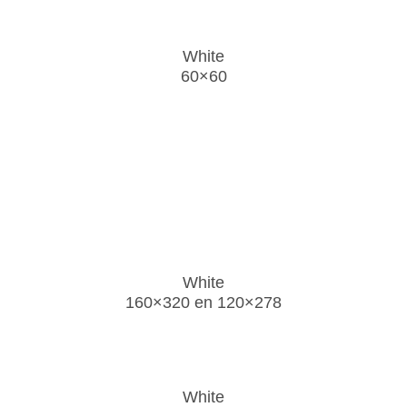
White
60×60
White
160×320 en 120×278
White