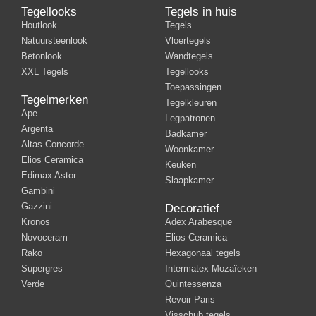
Tegellooks
Tegels in huis
Houtlook
Tegels
Natuursteenlook
Vloertegels
Betonlook
Wandtegels
XXL Tegels
Tegellooks
Toepassingen
Tegelmerken
Tegelkleuren
Ape
Legpatronen
Argenta
Badkamer
Altas Concorde
Woonkamer
Elios Ceramica
Keuken
Edimax Astor
Slaapkamer
Gambini
Gazzini
Decoratief
Kronos
Adex Arabesque
Novoceram
Elios Ceramica
Rako
Hexagonaal tegels
Supergres
Intermatex Mozaïeken
Verde
Quintessenza
Revoir Paris
Visschub tegels