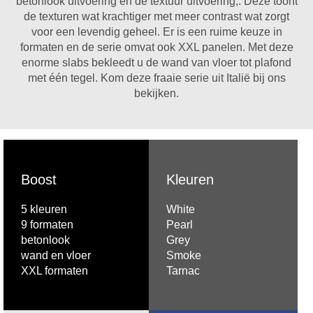
betonlook uitvoering en de textuur uitvoering,. Deze toont
de texturen wat krachtiger met meer contrast wat zorgt
voor een levendig geheel. Er is een ruime keuze in
formaten en de serie omvat ook XXL panelen. Met deze
enorme slabs bekleedt u de wand van vloer tot plafond
met één tegel. Kom deze fraaie serie uit Italië bij ons
bekijken.
Boost
Kleuren
5 kleuren
White
9 formaten
Pearl
betonlook
Grey
wand en vloer
Smoke
XXL formaten
Tarnac