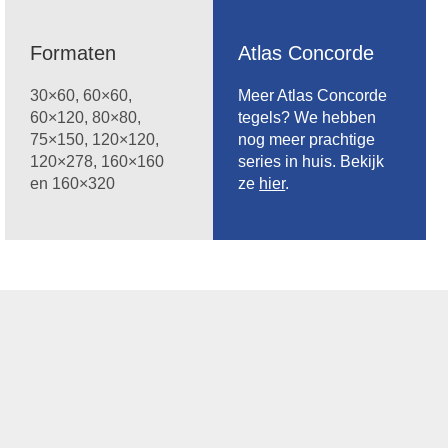
Formaten
Atlas Concorde
30×60, 60×60,
Meer Atlas Concorde
60×120, 80×80,
tegels? We hebben
75×150, 120×120,
nog meer prachtige
120×278, 160×160
series in huis. Bekijk
en 160×320
ze
hier
.