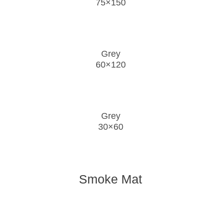
75×150
Grey
60×120
Grey
30×60
Smoke Mat