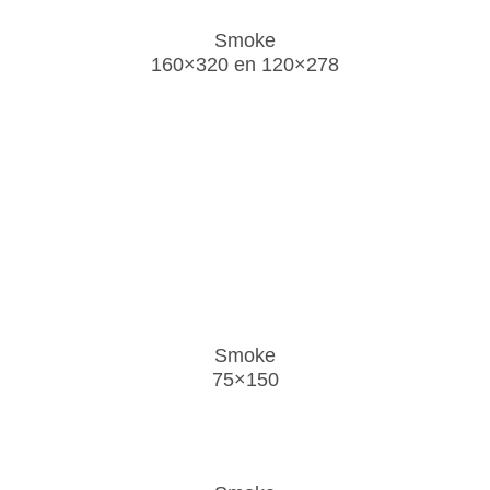
Smoke
160×320 en 120×278
Smoke
75×150