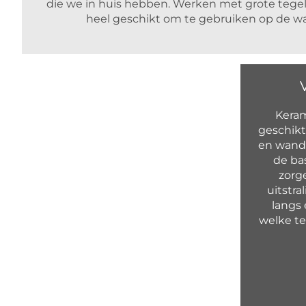
die we in huis hebben. Werken met grote tegels 
heel geschikt om te gebruiken op de wa
Keram
geschikt
en wand.
de bas
zorg
uitstra
langs
welke te