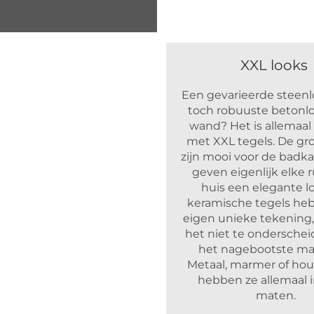
XXL looks
Een gevarieerde steenl
toch robuuste betonl
wand? Het is allemaal
met XXL tegels. De gro
zijn mooi voor de badk
geven eigenlijk elke 
huis een elegante l
keramische tegels h
eigen unieke tekening
het niet te onderschei
het nagebootste mat
Metaal, marmer of hou
hebben ze allemaal i
maten.