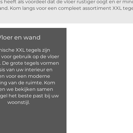
heeft als voordeel dat de vloer rustiger oogt en er mind
nd. Kom langs voor een compleet assortiment XXL tegels 
Vloer en wand
ische XXL tegels zijn
 voor gebruik op de vloer
 De grote tegels vormen
is van uw interieur en
en voor een moderne
ling van de ruimte. Kom
 en we bekijken samen
gel het beste past bij uw
woonstijl.