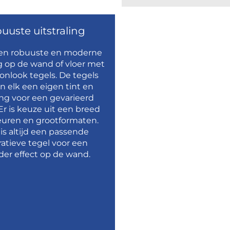
uuste uitstraling
een robuuste en moderne
ng op de wand of vloer met
onlook tegels. De tegels
 elk een eigen tint en
ng voor een gevarieerd
Er is keuze uit een breed
leuren en grootformaten.
 is altijd een passende
atieve tegel voor een
der effect op de wand.