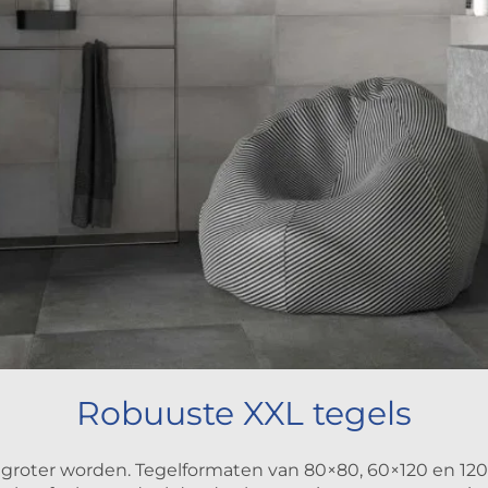
Robuuste XXL tegels
s groter worden. Tegelformaten van 80×80, 60×120 en 120×