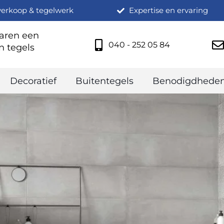
verkoop & tegelwerk
Expertise en ervaring
jaren een
040 - 252 05 84
n tegels
Decoratief
Buitentegels
Benodigdhede