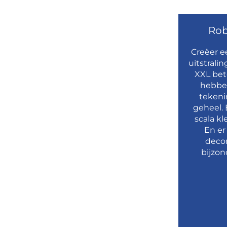
Rob
Creëer 
uitstrali
XXL bet
hebben
tekeni
geheel. 
scala k
En er
decor
bijzon