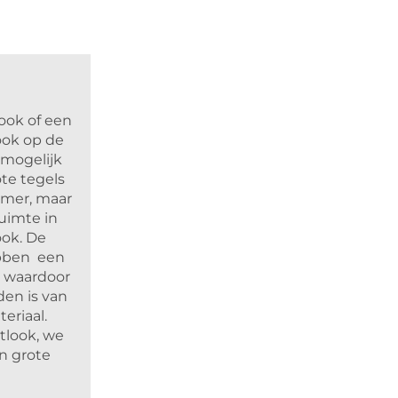
ook of een
ook op de
 mogelijk
te tegels
amer, maar
ruimte in
ook. De
ebben een
, waardoor
den is van
eriaal.
tlook, we
n grote