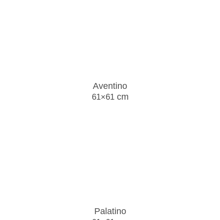
Aventino
cm
61×61
Palatino