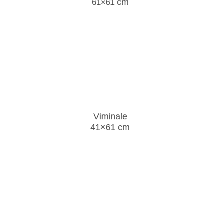
cm
61×61
Viminale
41×61 cm