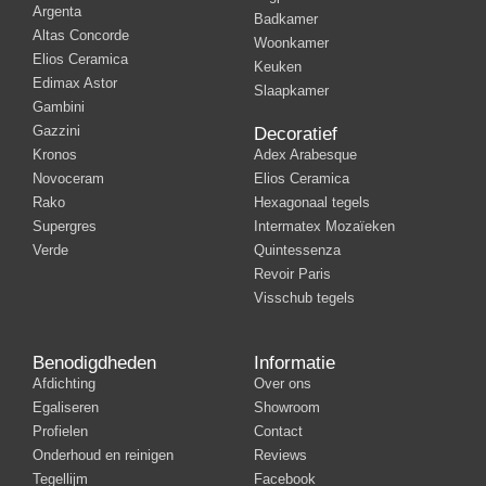
Argenta
Badkamer
Altas Concorde
Woonkamer
Elios Ceramica
Keuken
Edimax Astor
Slaapkamer
Gambini
Gazzini
Decoratief
Kronos
Adex Arabesque
Novoceram
Elios Ceramica
Rako
Hexagonaal tegels
Supergres
Intermatex Mozaïeken
Verde
Quintessenza
Revoir Paris
Visschub tegels
Benodigdheden
Informatie
Afdichting
Over ons
Egaliseren
Showroom
Profielen
Contact
Onderhoud en reinigen
Reviews
Tegellijm
Facebook