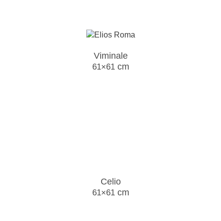
Viminale
cm
61×61
Celio
cm
61×61