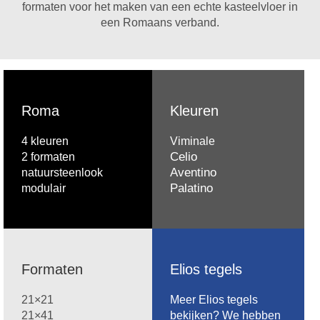
formaten voor het maken van een echte kasteelvloer in
een Romaans verband.
Roma
Kleuren
4 kleuren
Viminale
Celio
2 formaten
Aventino
natuursteenlook
Palatino
modulair
Formaten
Elios tegels
21×21
Meer Elios tegels
21×41
bekijken? We hebben