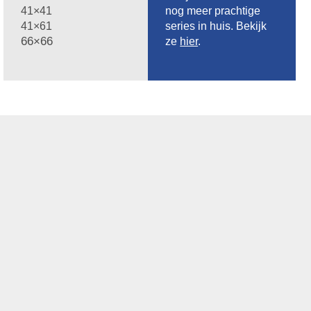
41×41
nog meer prachtige
41×61
series in huis. Bekijk
66×66
ze
hier
.