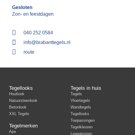
Gesloten
Zon- en feestdagen
040 252 0584
info@brabanttegels.nl
route
Tegellooks
Tegels in huis
Houtlook
Tegels
Natuursteenlook
Vloertegels
Betonlook
Wandtegels
XXL Tegels
Tegellooks
Toepassingen
Tegelmerken
Tegelkleuren
Ape
Legpatronen