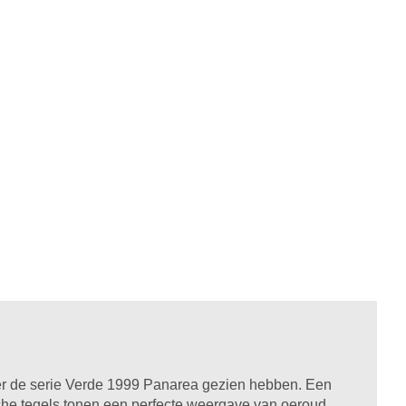
ker de serie Verde 1999 Panarea gezien hebben. Een
che tegels tonen een perfecte weergave van oeroud