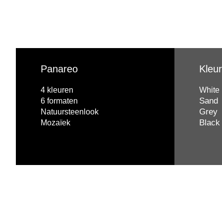
Panareo
Kleu
4 kleuren
White
Sand
6 formaten
Grey
Natuursteenlook
Black
Mozaïek