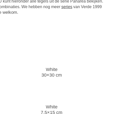
 kunt hieronder alle tegels uit de serie Panarea bekijken.
ke combinaties. We hebben nog meer
series
van Verde 1999
te welkom.
White
30×30 cm
White
7,5×15 cm