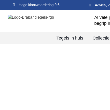
Hoge klantwaardering 9,6
Advies, 
Al vele 
begrip i
Tegels in huis
Collectie