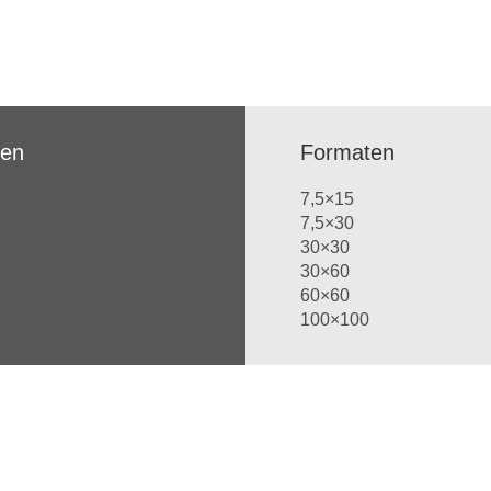
ren
Formaten
7,5×15
7,5×30
30×30
30×60
60×60
100×100