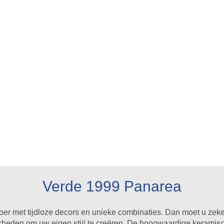
Verde 1999 Panarea
vloer met tijdloze decors en unieke combinaties. Dan moet u ze
jkheden om uw eigen stijl te creëren. De hoogwaardige keramis