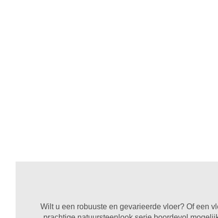
Wilt u een robuuste en gevarieerde vloer? Of een 
prachtige natuursteenlook serie boordevol mogeli