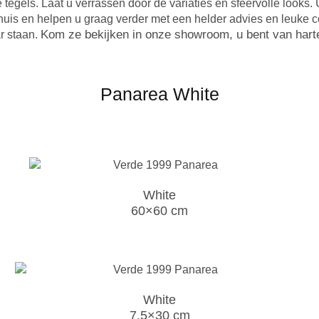
gels. Laat u verrassen door de variaties en sfeervolle looks. U
in huis en helpen u graag verder met een helder advies en leu
Kom ze bekijken in onze showroom, u bent van har
ar staan.
Panarea White
White
60×60 cm
White
7,5×30 cm