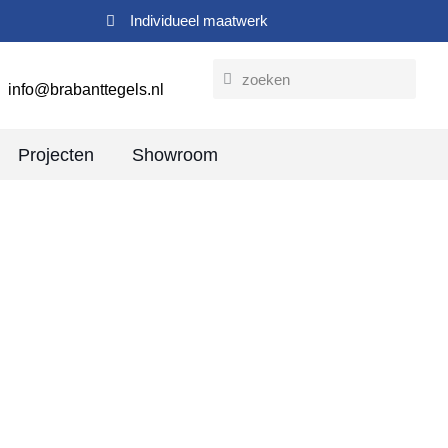
Individueel maatwerk
info@brabanttegels.nl
Projecten
Showroom