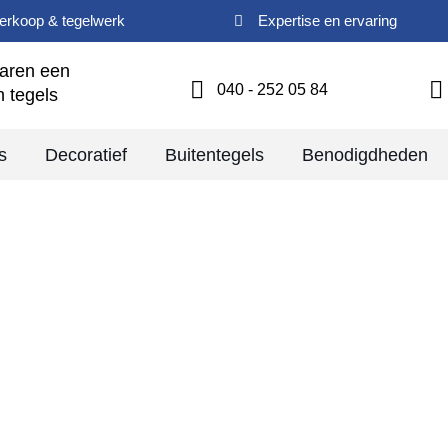
verkoop & tegelwerk
Expertise en ervaring
jaren een
040 - 252 05 84
n tegels
s
Decoratief
Buitentegels
Benodigdheden