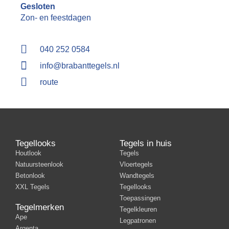
Gesloten
Zon- en feestdagen
040 252 0584
info@brabanttegels.nl
route
Tegellooks
Tegels in huis
Houtlook
Tegels
Natuursteenlook
Vloertegels
Betonlook
Wandtegels
XXL Tegels
Tegellooks
Toepassingen
Tegelmerken
Tegelkleuren
Ape
Legpatronen
Argenta