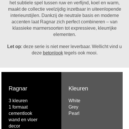
het subtiele spel tussen ruw en verfijnd, koel en warm,
maakt de collectie veelzijdig inzetbaar in uiteenlopende
interieurstijlen. Dankzij de neutrale basis en moderne
accenten laat Ragnar zich perfect combineren – van
klassieke marmersoorten tot expressieve, kleurrijke
elementen.
Let op
: deze serie is niet meer leverbaar. Wellicht vind u
deze
betonlook
tegels ook mooi.
Ragnar
Kleuren
3 kleuren
White
1 formaat
Grey
cementlook
Pearl
wand en vloer
decor