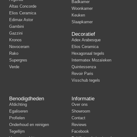
Badkamer
Altas Concorde
Woonkamer
Elios Ceramica
Keuken
Edimax Astor
Slaapkamer
Gambini
Gazzini
Decoratief
Kronos
Adex Arabesque
Novoceram
Elios Ceramica
Rako
Hexagonaal tegels
Supergres
Intermatex Mozaïeken
Verde
Quintessenza
Revoir Paris
Visschub tegels
Benodigdheden
Informatie
Afdichting
Over ons
Egaliseren
Showroom
Profielen
Contact
Onderhoud en reinigen
Reviews
Tegellijm
Facebook