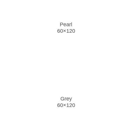
Pearl
60×120
Grey
60×120