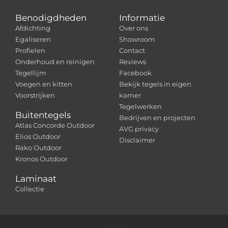
Benodigdheden
Informatie
Afdichting
Over ons
Egaliseren
Showroom
Profielen
Contact
Onderhoud en reinigen
Reviews
Tegellijm
Facebook
Voegen en kitten
Bekijk tegels in eigen
Voorstrijken
kamer
Tegelwerken
Buitentegels
Bedrijven en projecten
Atlas Concorde Outdoor
AVG privacy
Elios Outdoor
Disclaimer
Rako Outdoor
Kronos Outdoor
Laminaat
Collectie