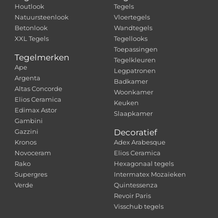
Houtlook
Tegels
Natuursteenlook
Vloertegels
Betonlook
Wandtegels
XXL Tegels
Tegellooks
Toepassingen
Tegelmerken
Tegelkleuren
Ape
Legpatronen
Argenta
Badkamer
Altas Concorde
Woonkamer
Elios Ceramica
Keuken
Edimax Astor
Slaapkamer
Gambini
Gazzini
Decoratief
Kronos
Adex Arabesque
Novoceram
Elios Ceramica
Rako
Hexagonaal tegels
Supergres
Intermatex Mozaïeken
Verde
Quintessenza
Revoir Paris
Visschub tegels