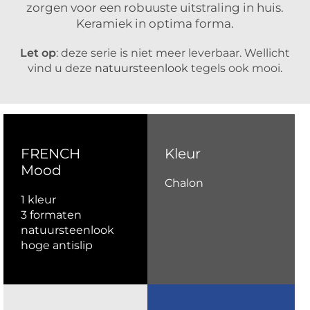
zorgen voor een robuuste uitstraling in huis.
Keramiek in optima forma.
Let op
: deze serie is niet meer leverbaar. Wellicht
vind u deze
natuursteenlook
tegels ook mooi.
FRENCH
Kleur
Mood
Chalon
1 kleur
3 formaten
natuursteenlook
hoge antislip